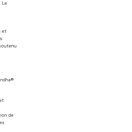
. Le
s et
is
 soutenu
gandha®
et
ion de
es