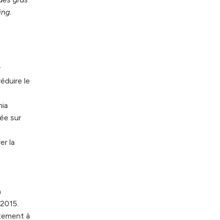
ing.
r
éduire le
nia
ée sur
er la
a
 2015.
itement à