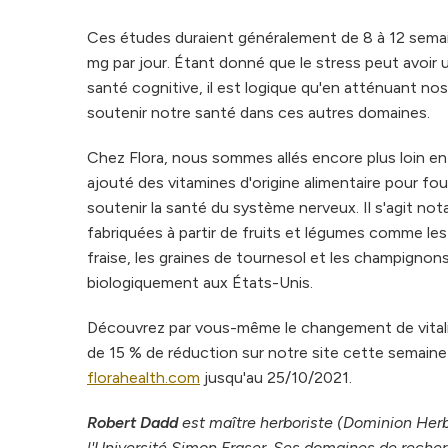
Ces études duraient généralement de 8 à 12 sema
mg par jour. Étant donné que le stress peut avoir u
santé cognitive, il est logique qu'en atténuant no
soutenir notre santé dans ces autres domaines.
Chez Flora, nous sommes allés encore plus loin 
ajouté des vitamines d'origine alimentaire pour fo
soutenir la santé du système nerveux. Il s'agit no
fabriquées à partir de fruits et légumes comme les é
fraise, les graines de tournesol et les champignons
biologiquement aux États-Unis.
Découvrez par vous-même le changement de vitali
de 15 % de réduction sur notre site cette semaine 
florahealth.com
jusqu'au 25/10/2021.
Robert Dadd
est maître herboriste (Dominion Herb
l'Université Simon Fraser. Ses domaines de reche