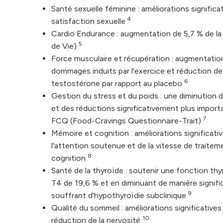
Santé sexuelle féminine : améliorations significati
4
satisfaction sexuelle
Cardio Endurance : augmentation de 5,7 % de l
5
de Vie)
Force musculaire et récupération : augmentations 
dommages induits par l'exercice et réduction de
6
testostérone par rapport au placebo
Gestion du stress et du poids : une diminution 
et des réductions significativement plus importa
7
FCQ (Food-Cravings Questionnaire-Trait)
Mémoire et cognition : améliorations significativ
l'attention soutenue et de la vitesse de traitem
8
cognition
Santé de la thyroïde : soutenir une fonction th
T4 de 19,6 % et en diminuant de manière signific
9
souffrant d'hypothyroïdie subclinique
Qualité du sommeil : améliorations significative
10
réduction de la nervosité