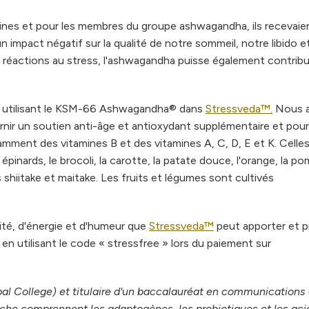
ines et pour les membres du groupe ashwagandha, ils recevai
n impact négatif sur la qualité de notre sommeil, notre libido e
s réactions au stress, l'ashwagandha puisse également contribu
en utilisant le KSM-66 Ashwagandha® dans
Stressveda™.
Nous 
urnir un soutien anti-âge et antioxydant supplémentaire et pour
tamment des vitamines B et des vitamines A, C, D, E et K. Celle
pinards, le brocoli, la carotte, la patate douce, l'orange, la po
 shiitake et maitake. Les fruits et légumes sont cultivés
té, d'énergie et d'humeur que
Stressveda™
peut apporter et p
en utilisant le code « stressfree » lors du paiement sur
al College) et titulaire d'un baccalauréat en communications
rche comprennent les adaptogènes, les probiotiques et les aci