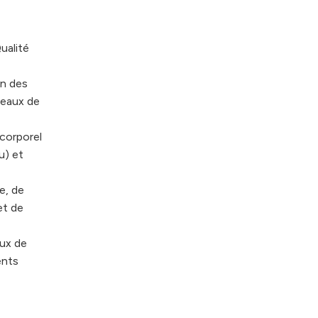
ualité
on des
veaux de
 corporel
u) et
e, de
et de
aux de
ents