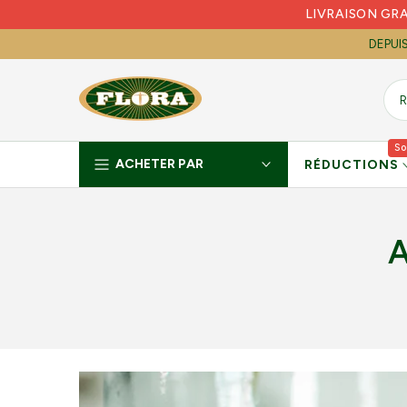
LIVRAISON GR
Skip
to
DEPUI
content
So
ACHETER PAR
RÉDUCTIONS