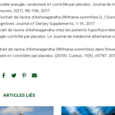
 double aveugle, randomisé et contrôlé par placebo. Journal de
euves, 22(1), 96-106, 2017.
l'extrait de racine d'Ashwagandha (Withania somnifera (L.) Duna
gnitives Journal of Dietary Supplements, 1-14, 2017.
xtrait de racine d'Ashwagandha chez les patients hypothyroïdie
ugle contrôlé par placebo. Le Journal de médecine alternative e
xtrait de racine d'Ashwagandha (Withania somnifera) dans l'ins
sée et contrôlée par placebo. (2019). Cureus, 11(9), e5797, 20
ARTICLES LIÉS