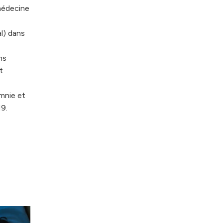
 médecine
l) dans
ns
t
omnie et
19.