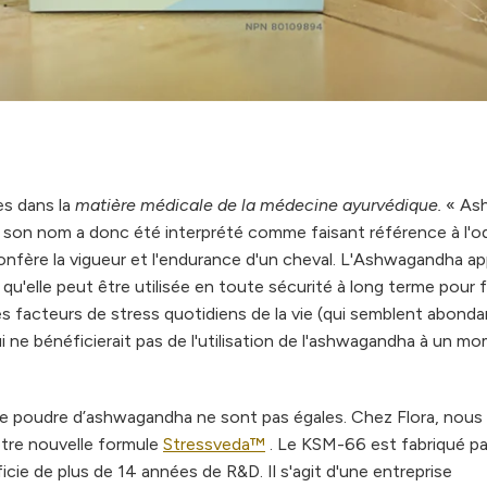
es dans la
matière médicale de la médecine ayurvédique.
« As
 », son nom a donc été interprété comme faisant référence à l'o
i confère la vigueur et l'endurance d'un cheval. L'Ashwagandha a
qu'elle peut être utilisée en toute sécurité à long terme pour f
les facteurs de stress quotidiens de la vie (qui semblent abond
qui ne bénéficierait pas de l'utilisation de l'ashwagandha à un m
de poudre d’ashwagandha ne sont pas égales. Chez Flora, nous
tre nouvelle formule
Stressveda™
. Le KSM-66 est fabriqué pa
icie de plus de 14 années de R&D. Il s'agit d'une entreprise