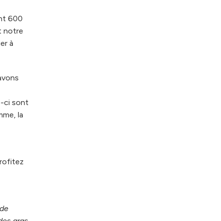
ent 600
t notre
er à
avons
s-ci sont
mme, la
rofitez
 de
des gras