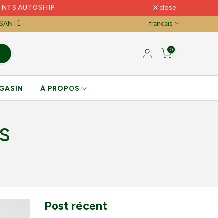
ENTS AUTOSHIP
close
 SANTÉ
français
0
GASIN
À PROPOS
S
Post récent