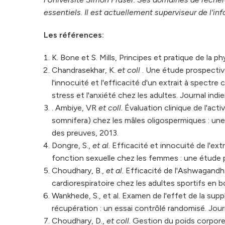
essentiels. Il est actuellement superviseur de l'in
Les références:
K. Bone et S. Mills, Principes et pratique de la p
Chandrasekhar, K.
et coll
. Une étude prospectiv
l'innocuité et l'efficacité d'un extrait à spect
stress et l'anxiété chez les adultes. Journal in
. Ambiye, VR
et coll.
Évaluation clinique de l'act
somnifera) chez les mâles oligospermiques : un
des preuves, 2013.
Dongre, S.,
et al.
Efficacité et innocuité de l'ext
fonction sexuelle chez les femmes : une étude p
Choudhary, B.,
et al.
Efficacité de l'Ashwagandha
cardiorespiratoire chez les adultes sportifs en b
Wankhede, S., et al. Examen de l'effet de la sup
récupération : un essai contrôlé randomisé. Journ
Choudhary, D.,
et coll.
Gestion du poids corporel