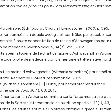
formation sur les produits pour Flora Manufacturing et Distribut
hytothérapie, (Édimbourg : Churchill Livingstone), 2000, p. 595.
e, randomisée, en double aveugle et contrôlée par placebo, su
re complet à haute concentration de racine d'Ashwagandha pour r
dien de médecine psychologique, 34(3), 255, 2012.
ivité spermatogène de l'extrait de racine d'Ashwagandha (Witha
e étude pilote de médecine complémentaire et alternative fond
rait de racine d'Ashwagandha (Withania somnifera) pour amélior
ilote. Recherche BioMed internationale, 2015.
 (Withania somnifera [L.] Dunal) pour améliorer l'endurance
onne santé. Ayu, 36(1), 63, 2015.
plémentation en Withania somnifera sur la force musculaire et l
al de la Société internationale de nutrition sportive, 12(1), 43,
 chez les adultes soumis à un stress chronique grâce à un tra