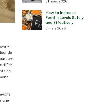
31 mars 2026
How to Increase
Ferritin Levels Safely
and Effectively
3 mars 2026
hwa »
deur de
ppartient
ortifier
ants de
oment
 avons
r une