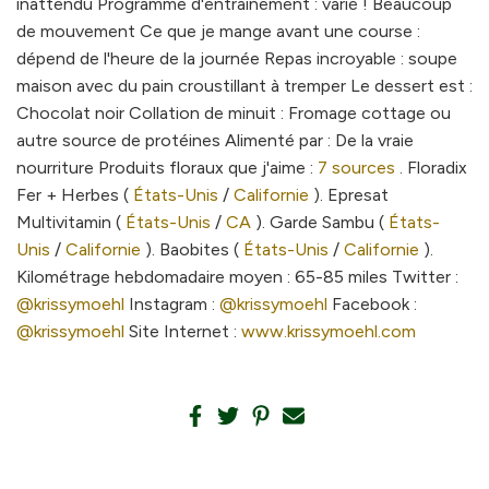
inattendu Programme d'entraînement : varié ! Beaucoup
de mouvement Ce que je mange avant une course :
dépend de l'heure de la journée Repas incroyable : soupe
maison avec du pain croustillant à tremper Le dessert est :
Chocolat noir Collation de minuit : Fromage cottage ou
autre source de protéines Alimenté par : De la vraie
nourriture Produits floraux que j'aime :
7 sources
. Floradix
Fer + Herbes (
États-Unis
/
Californie
). Epresat
Multivitamin (
États-Unis
/
CA
). Garde Sambu (
États-
Unis
/
Californie
). Baobites (
États-Unis
/
Californie
).
Kilométrage hebdomadaire moyen : 65-85 miles Twitter :
@krissymoehl
Instagram :
@krissymoehl
Facebook :
@krissymoehl
Site Internet :
www.krissymoehl.com