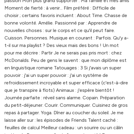
passion Mon plus grand supporter : Ma famille et mes amis
Moment de fierté : à venir... Film préféré : Difficile de
choisir ; certains favoris incluent : About Time. Chasse de
bonne volonté. Amélie. Passionné par : Apprendre de
nouvelles choses : sur le corps et ce qu'il peut faire.
Cuisson. Personnes. Musique en courant : Parfois. Qu'y a-
t-il sur ma playlist ? Des vieux mais des bons ! Un mot
pour me décrire : Partir Je ne serais pas pris mort : chez
McDonalds. Peu de gens le savent : que mon diplôme est
en linguistique romane Tatouages : 3 Si j'avais un super
pouvoir : j'ai un super pouvoir : j'ai un système de
refroidissement incroyable et super efficace (c'est-à-dire
que je transpire à flots) Animaux : j'espère bientôt !
Journée parfaite : réveil sans alarme. Copain. Préparation
du petit-déjeuner. Courir. Communiquer. Cuisinez de gros
repas à partager. Yoga. Dîner au coucher du soleil. Je me
laisse aller sur : les épisodes de Friends Talent caché :
feuilles de calcul Meilleur cadeau : un sourire ou un câlin