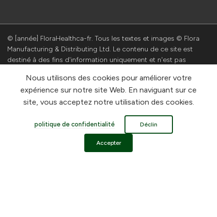
© [année] FloraHealthca-fr. Tous les textes et images © Flora
Manufacturing & Distributing Ltd. Le contenu de ce site est
destiné à des fins d'information uniquement et n'est pas
destiné à être utilisé comme consultation ou recommandation
Nous utilisons des cookies pour améliorer votre
officielle en matière de santé. Flora Manufacturing &
expérience sur notre site Web. En naviguant sur ce
Distributing Ltd. n'assume aucune responsabilité pour les
site, vous acceptez notre utilisation des cookies.
dommages pouvant résulter de l'utilisation, de l'abus ou de la
mauvaise utilisation des informations contenues sur ce site. S'il
vous plait, lisez notre politique de confidentialité. Propulsé par
politique de confidentialité
Déclin
Shopify
Accepter
FLORA HEALTH REWARDS