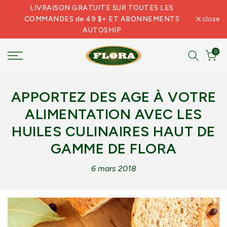
LIVRAISON GRATUITE SUR TOUTES LES
Skip
COMMANDES de 49 $+ ET ABONNEMENTS
close
to
AUTOSHIP
content
0
APPORTEZ DES AGE À VOTRE
ALIMENTATION AVEC LES
HUILES CULINAIRES HAUT DE
GAMME DE FLORA
6 mars 2018