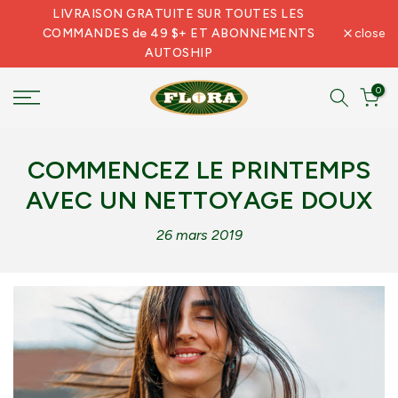
LIVRAISON GRATUITE SUR TOUTES LES
Skip
COMMANDES de 49 $+ ET ABONNEMENTS
close
to
AUTOSHIP
content
0
COMMENCEZ LE PRINTEMPS
AVEC UN NETTOYAGE DOUX
26 mars 2019