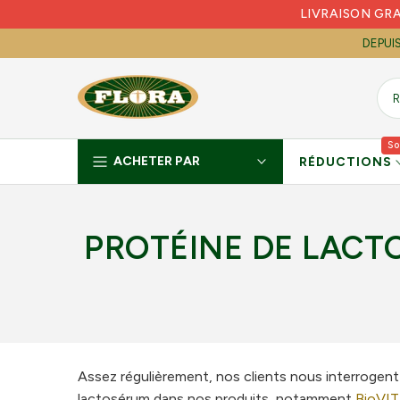
LIVRAISON GR
Skip
to
DEPUI
content
So
ACHETER PAR
RÉDUCTIONS
PROTÉINE DE LAC
Assez régulièrement, nos clients nous interrogent 
lactosérum dans nos produits, notamment
BioVI