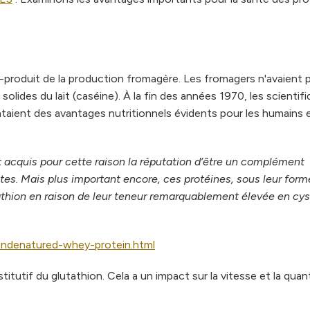
s-produit de la production fromagère. Les fromagers n'avaient 
s solides du lait (caséine). À la fin des années 1970, les scientif
aient des avantages nutritionnels évidents pour les humains e
t acquis pour cette raison la réputation d’être un complément
tes.
Mais plus important encore, ces protéines, sous leur for
athion en raison de leur teneur remarquablement élevée en cys
ndenatured-whey-protein.html
tutif du glutathion. Cela a un impact sur la vitesse et la quan