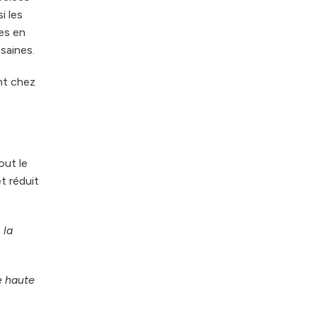
i les
res en
saines.
nt chez
out le
et réduit
 la
e haute