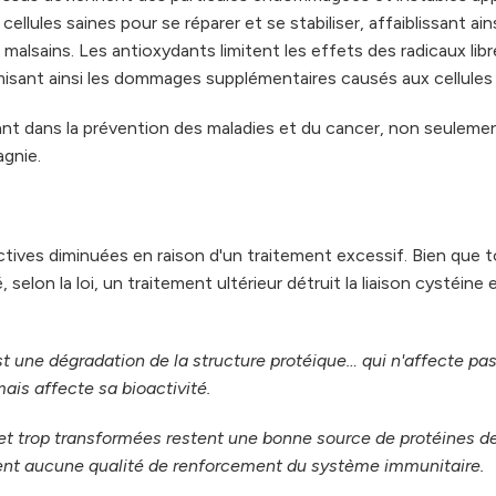
ellules saines pour se réparer et se stabiliser, affaiblissant ains
malsains. Les antioxydants limitent les effets des radicaux lib
nimisant ainsi les dommages supplémentaires causés aux cellules 
tant dans la prévention des maladies et du cancer, non seuleme
gnie.
ctives diminuées en raison d'un traitement excessif. Bien que t
 selon la loi, un traitement ultérieur détruit la liaison cystéine 
t une dégradation de la structure protéique… qui n'affecte pas
ais affecte sa bioactivité.
et trop transformées restent une bonne source de protéines d
èdent aucune qualité de renforcement du système immunitaire.