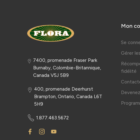
Mon c
Se conne
Gérer l
7400, promenade Fraser Park
Récompe
Burnaby, Colombie-Britannique,
fidélité
Canada V5J 5B9
Contact
400, promenade Deerhurst
Devenez 
Brampton, Ontario, Canada L6T
Programm
5H9
1.877.463.5672