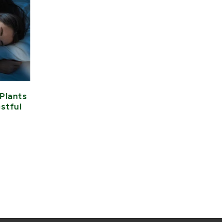
Plants
How to Improve Your Omega-
stful
3 Levels and Overall Omega
Index
31 mars 2026