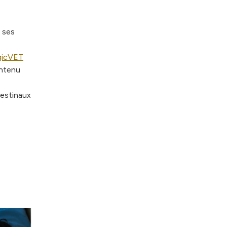
e ses
gicVET
ontenu
testinaux