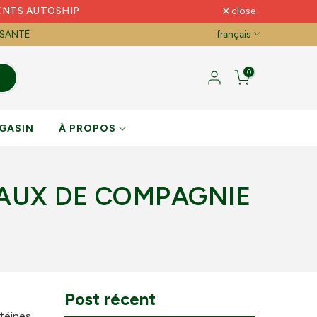
ENTS AUTOSHIP
close
 SANTÉ
français
0
GASIN
À PROPOS
AUX DE COMPAGNIE
Post récent
téines