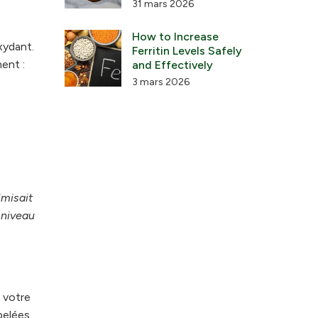
31 mars 2026
How to Increase
xydant.
Ferritin Levels Safely
ent :
and Effectively
3 mars 2026
imisait
 niveau
 votre
pelées