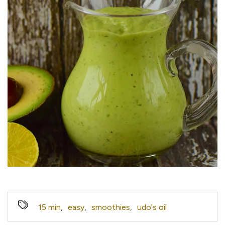
15 min
,
easy
,
smoothies
,
udo's oil