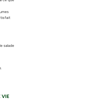
égumes
isfait
de salade
e.
 VIE