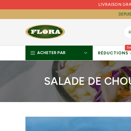
LIVRAISON GR
Skip
to
DEPUI
content
So
ACHETER PAR
RÉDUCTIONS
SALADE DE CHO