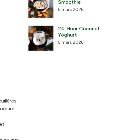
Smoothie
5 mars 2026
24-Hour Coconut
Yoghurt
5 mars 2026
uillères
sorbant
et
'à ce que