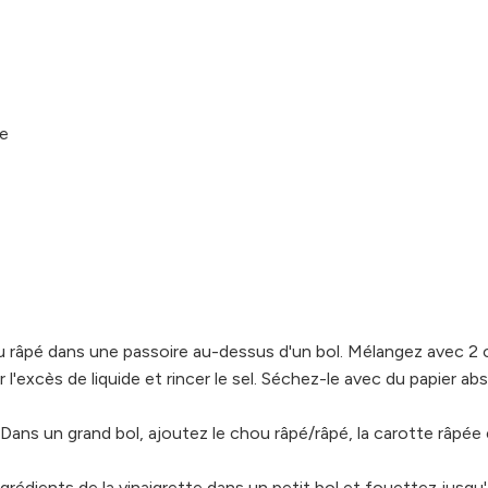
me
u râpé dans une passoire au-dessus d'un bol. Mélangez avec 2 c
 l'excès de liquide et rincer le sel. Séchez-le avec du papier ab
Dans un grand bol, ajoutez le chou râpé/râpé, la carotte râpée 
ngrédients de la vinaigrette dans un petit bol et fouettez jusqu