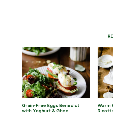
R
-ish
Grain-Free Eggs Benedict
Warm 
with Yoghurt & Ghee
Ricott