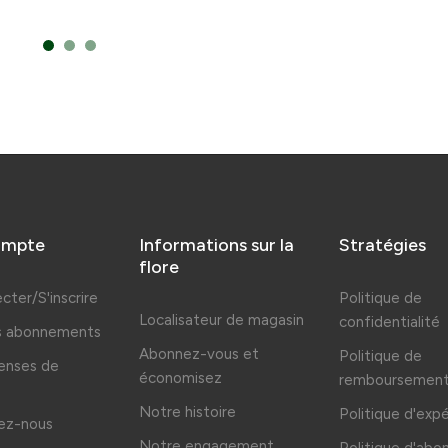
ompte
Informations sur la
Stratégies
flore
cter/S'inscrire
Politique de
Localisateur de magasin
confidentialité
es abonnements
Abonnez-vous et
Politique de
nses de
économisez
remboursemen
Notre histoire
Politique d'exp
ez-nous
Notre engagement
Politique d'ab