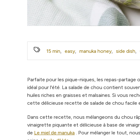
15 min
,
easy
,
manuka honey
,
side dish
,
Parfaite pour les pique-niques, les repas-partage 
idéal pour l'été. La salade de chou contient souve
huiles riches en graisses et malsaines. Si vous r
cette délicieuse recette de salade de chou facile e
Dans cette recette, nous mélangeons du chou râp
vinaigrette piquante et délicieuse à base de vinai
de
Le miel de manuka
. Pour mélanger le tout, nou