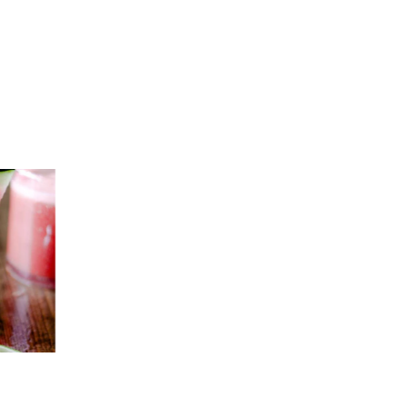
Cultured Stone Fruit
Smoothie