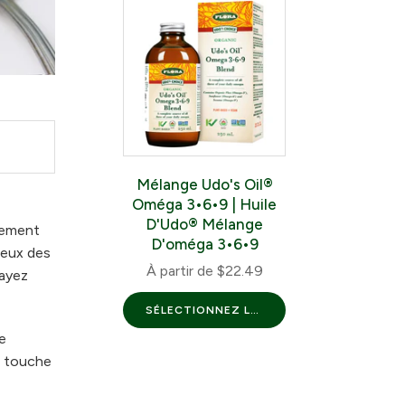
Mélange Udo's Oil®
Oméga 3•6•9 | Huile
D'Udo® Mélange
gnement
D'oméga 3•6•9
deux des
À partir de
$22.49
sayez
SÉLECTIONNEZ LES OPTIONS
e
e touche