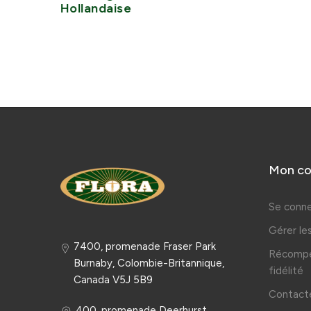
Hollandaise
Mon c
Se conne
Gérer l
7400, promenade Fraser Park
Récompe
Burnaby, Colombie-Britannique,
fidélité
Canada V5J 5B9
Contact
400, promenade Deerhurst