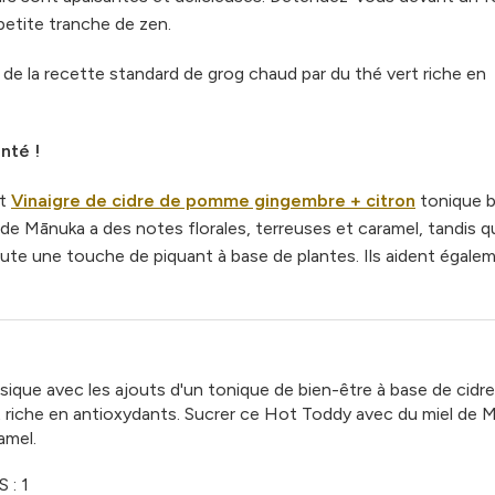
petite tranche de zen.
de la recette standard de grog chaud par du thé vert riche en
nté !
t
Vinaigre de cidre de pomme gingembre + citron
tonique b
de Mānuka a des notes florales, terreuses et caramel, tandis q
ute une touche de piquant à base de plantes. Ils aident égale
ique avec les ajouts d'un tonique de bien-être à base de cidr
t riche en antioxydants. Sucrer ce Hot Toddy avec du miel de
M
amel.
: 1