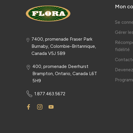
Mon c
Se conne
Gérer l
7400, promenade Fraser Park
Récompe
Burnaby, Colombie-Britannique,
fidélité
Canada V5J 5B9
Contact
400, promenade Deerhurst
Devenez 
Brampton, Ontario, Canada L6T
Programm
5H9
1.877.463.5672