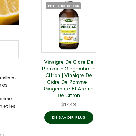
En rupture de stock
Vinaigre De Cidre De
Pomme - Gingembre +
Citron | Vinaigre De
nelle et
Cidre De Pomme -
 os.
Gingembre Et Arôme
De Citron
 comme
$17.49
 et les
EN SAVOIR PLUS
s
eu