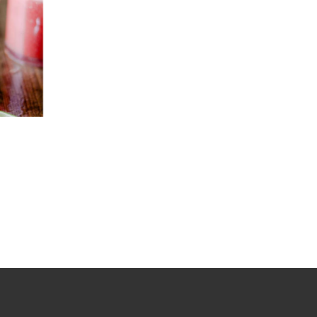
Cultured Stone Fruit
Smoothie