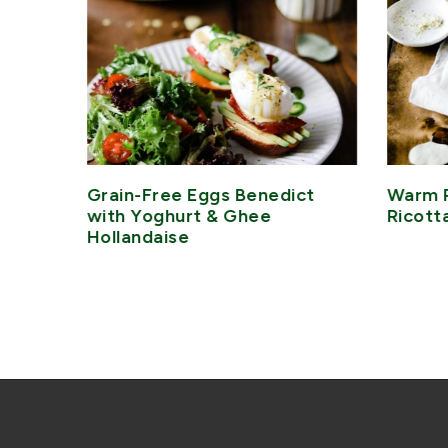
-ish
Grain-Free Eggs Benedict
Warm 
with Yoghurt & Ghee
Ricott
Hollandaise