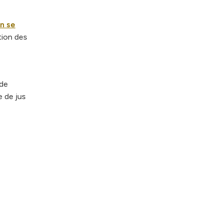
n se
ation des
 de
 de jus