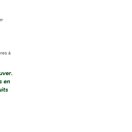
er
ères à
uver.
s en
uits