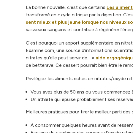
La bonne nouvelle, c'est que certains
Les aliment
transformé en oxyde nitrique par la digestion. C'es
sent mieux et plus jeune lorsque nos niveaux s
vaisseaux sanguins et contribue à régénérer l'éner
C’est pourquoi un apport supplémentaire en nitrate
Examine.com, une source d’informations scientifiq
nitrates qu’elle peut servir de… »
aide ergogéniqu
de betterave. Ce dessert pourrait bien être le remo
Privilégiez les aliments riches en nitrates/oxyde nit
Vous avez plus de 50 ans ou vous commencez à 
Un athlète qui épuise probablement ses réserve
Meilleures pratiques pour tirer le meilleur parti des
À consommer quelques heures avant de ressentir
Essayez de combiner des sources d'oxyde nitriq