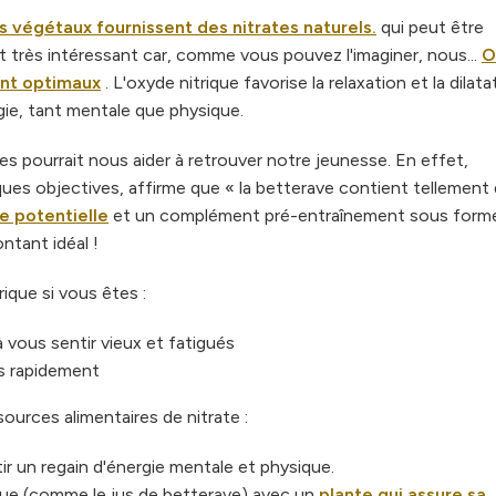
s végétaux fournissent des nitrates naturels.
qui peut être
t très intéressant car, comme vous pouvez l'imaginer, nous...
O
ont optimaux
. L'oxyde nitrique favorise la relaxation et la dilat
gie, tant mentale que physique.
s pourrait nous aider à retrouver notre jeunesse. En effet,
ues objectives, affirme que « la betterave contient tellement
e potentielle
et un complément pré-entraînement sous forme
ntant idéal !
rique si vous êtes :
vous sentir vieux et fatigués
s rapidement
 sources alimentaires de nitrate :
 un regain d'énergie mentale et physique.
ue (comme le jus de betterave) avec un
plante qui assure sa