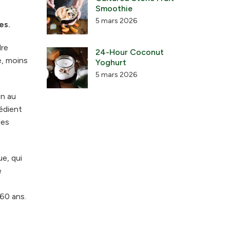
Smoothie
5 mars 2026
es.
dre
24-Hour Coconut
e, moins
Yoghurt
5 mars 2026
on au
rédient
les
ue, qui
e
 60 ans.