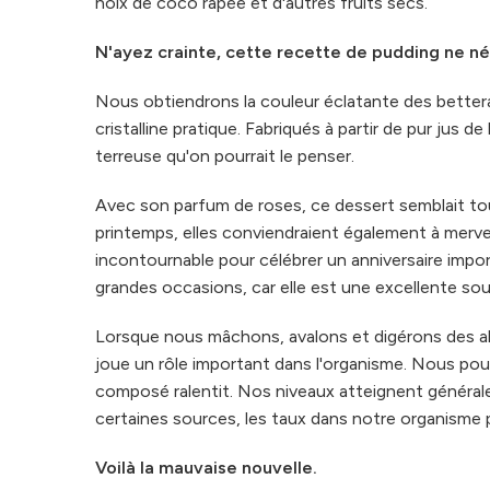
noix de coco râpée et d'autres fruits secs.
N'ayez crainte, cette recette de pudding ne néces
Nous obtiendrons la couleur éclatante des better
cristalline pratique. Fabriqués à partir de pur jus
terreuse qu'on pourrait le penser.
Avec son parfum de roses, ce dessert semblait to
printemps, elles conviendraient également à merveil
incontournable pour célébrer un anniversaire import
grandes occasions, car elle est une excellente sou
Lorsque nous mâchons, avalons et digérons des alim
joue un rôle important dans l'organisme. Nous pou
composé ralentit. Nos niveaux atteignent général
certaines sources, les taux dans notre organisme pe
Voilà la mauvaise nouvelle.