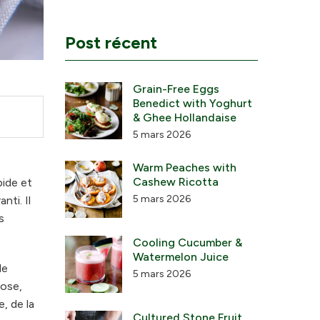
Post récent
Grain-Free Eggs
Benedict with Yoghurt
& Ghee Hollandaise
5 mars 2026
Warm Peaches with
Cashew Ricotta
pide et
5 mars 2026
nti. Il
s
Cooling Cucumber &
Watermelon Juice
de
5 mars 2026
rose,
, de la
Cultured Stone Fruit