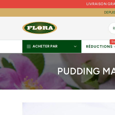
LIVRAISON GR
Skip
to
DEPUI
content
So
ACHETER PAR
RÉDUCTIONS
PUDDING MA