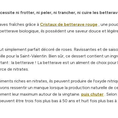
site ni frotter, ni peler, ni trancher, ni cuire les betterav
aves fraîches grâce à
Cristaux de betterave rouge
, une pou
 de betterave biologique, ils possèdent une saveur douce et légèr
ut simplement parfait décoré de roses. Ravissantes et de sais
le pour la Saint-Valentin. Bien sûr, ce dessert contient un ing
ant : la betterave ! La betterave est un aliment de choix pour 
rce de nitrates.
ents riches en nitrates, ils peuvent produire de l'oxyde nitriq
vons ressentir un manque lorsque la production naturelle de c
ement leur maximum autour de la vingtaine.
puis chuter
. Selon
uvent être trois fois plus bas à 50 ans et huit fois plus bas à