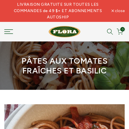
LIVRAISON GRATUITE SUR TOUTES LES
Skip
COMMANDES de 49 $+ ET ABONNEMENTS
close
to
AUTOSHIP
content
0
PÂTES AUX TOMATES
FRAÎCHES ET BASILIC