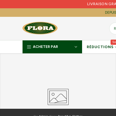
LIVRAISON GR
Skip
to
DEPUI
content
So
ACHETER PAR
RÉDUCTIONS