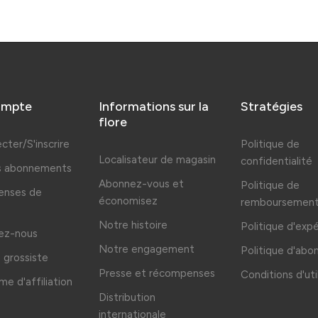
ompte
Informations sur la
Stratégies
flore
cter/S'inscrire
Politique de
Localisateur de magasin
confidentialité
es abonnements
Abonnez-vous et
Politique de
nses de
économisez
remboursemen
Notre histoire
Politique d'exp
ez-nous
Notre engagement
Politique d'ab
grossiste
Presse et récompenses
Conditions d'uti
e d'affiliation
Distribution
internationale