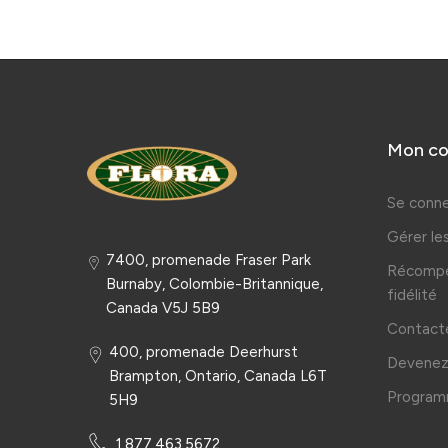
Mon c
Se conne
Gérer l
7400, promenade Fraser Park
Récompe
Burnaby, Colombie-Britannique,
fidélité
Canada V5J 5B9
Contact
400, promenade Deerhurst
Devenez 
Brampton, Ontario, Canada L6T
Programm
5H9
1.877.463.5672