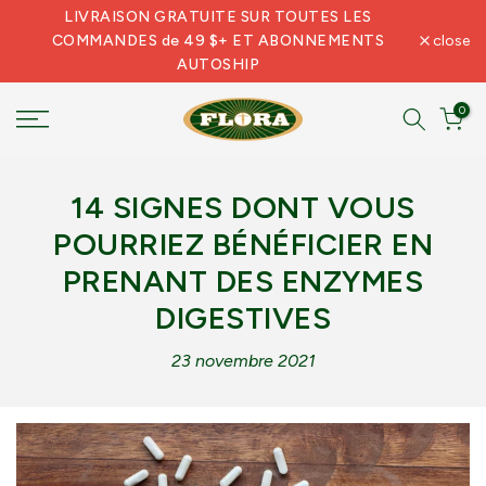
LIVRAISON GRATUITE SUR TOUTES LES
Skip
COMMANDES de 49 $+ ET ABONNEMENTS
close
to
AUTOSHIP
content
0
14 SIGNES DONT VOUS
POURRIEZ BÉNÉFICIER EN
PRENANT DES ENZYMES
DIGESTIVES
23 novembre 2021