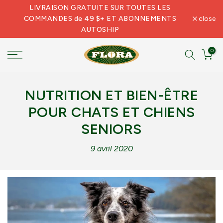
LIVRAISON GRATUITE SUR TOUTES LES
Skip
COMMANDES de 49 $+ ET ABONNEMENTS
close
to
AUTOSHIP
content
0
NUTRITION ET BIEN-ÊTRE
POUR CHATS ET CHIENS
SENIORS
9 avril 2020