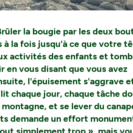
Brûler la bougie par les deux bou
 à la fois jusqu'à ce que votre t
aux activités des enfants et tom
oir en vous disant que vous avez
nsuite, l'épuisement s'aggrave e
 lit chaque jour, chaque tâche d
e montagne, et se lever du canap
nts demande un effort monument
 tout simplement trop », mais vo