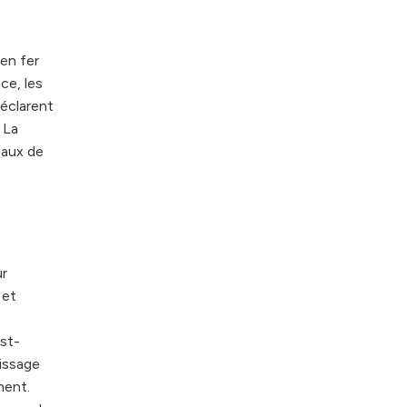
 en fer
ce, les
éclarent
 La
eaux de
ur
 et
ost-
tissage
ment.