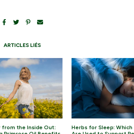
ARTICLES LIÉS
 from the Inside Out:
Herbs for Sleep: Which 
g Primrose Oil Benefits
Are Used to Support Re