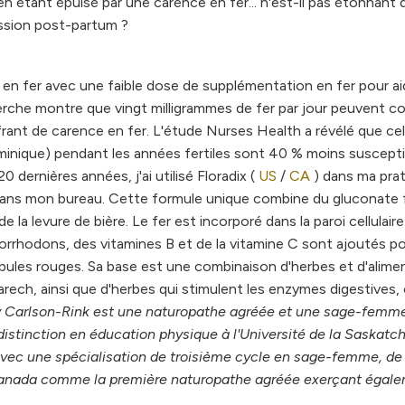
en étant épuisé par une carence en fer... n'est-il pas étonnant 
ression post-partum ?
e en fer avec une faible dose de supplémentation en fer pour ai
rche montre que vingt milligrammes de fer par jour peuvent cor
ant de carence en fer. L'étude Nurses Health a révélé que cel
inique) pendant les années fertiles sont 40 % moins suscepti
 20 dernières années, j'ai utilisé Floradix (
US
/
CA
) dans ma prati
nt dans mon bureau. Cette formule unique combine du gluconate 
 la levure de bière. Le fer est incorporé dans la paroi cellulaire
orrhodons, des vitamines B et de la vitamine C sont ajoutés p
globules rouges. Sa base est une combinaison d'herbes et d'alime
varech, ainsi que d'herbes qui stimulent les enzymes digestives, 
 Carlson-Rink est une naturopathe agréée et une sage-femme
istinction en éducation physique à l'Université de la Saskat
vec une spécialisation de troisième cycle en sage-femme, de
au Canada comme la première naturopathe agréée exerçant égal