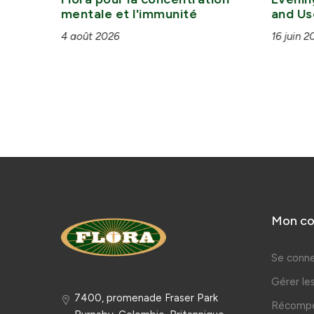
mentale et l'immunité
and Us
4 août 2026
16 juin 2
Mon c
Se conne
Gérer l
7400, promenade Fraser Park
Récompe