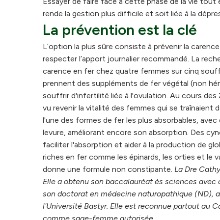
Essayer de faire face à cette phase de la vie tout 
rende la gestion plus difficile et soit liée à la dép
La prévention est la clé
L’option la plus sûre consiste à prévenir la carenc
respecter l’apport journalier recommandé. La reche
carence en fer chez quatre femmes sur cinq souffr
prennent des suppléments de fer végétal (non hém
souffrir d'infertilité liée à l'ovulation. Au cours des
vu revenir la vitalité des femmes qui se traînaie
l'une des formes de fer les plus absorbables, avec de
levure, améliorant encore son absorption. Des cyn
faciliter l'absorption et aider à la production de 
riches en fer comme les épinards, les orties et le 
donne une formule non constipante.
La Dre Cathy
Elle a obtenu son baccalauréat ès sciences avec d
son doctorat en médecine naturopathique (ND), a
l'Université Bastyr. Elle est reconnue partout 
comme sage-femme autorisée.