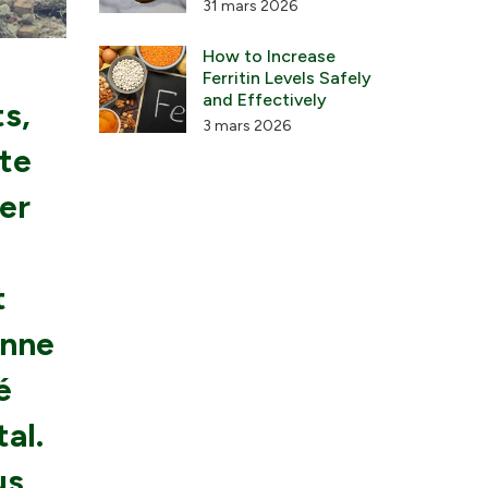
31 mars 2026
How to Increase
Ferritin Levels Safely
and Effectively
ts,
3 mars 2026
ête
ber
t
onne
é
al.
us