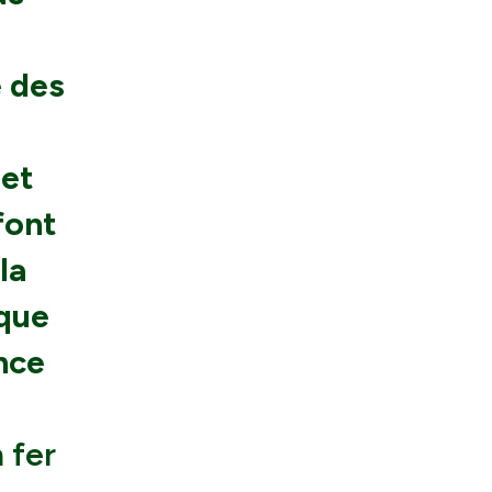
e des
 et
font
la
 que
nce
 fer