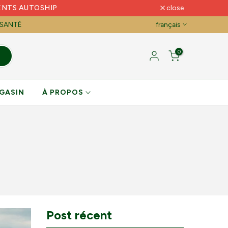
ENTS AUTOSHIP
close
 SANTÉ
français
0
GASIN
À PROPOS
Post récent