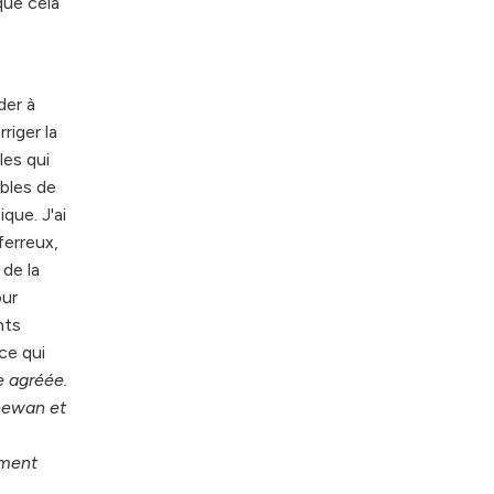
que cela
der à
riger la
les qui
bles de
que. J'ai
ferreux,
 de la
our
nts
ce qui
 agréée.
chewan et
ement