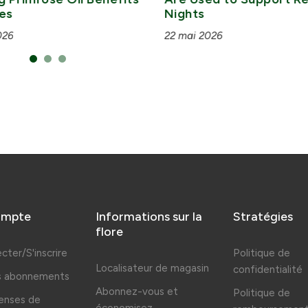
es
Nights
026
22 mai 2026
ompte
Informations sur la
Stratégies
flore
cter/S'inscrire
Politique de
Localisateur de magasin
confidentialité
es abonnements
Abonnez-vous et
Politique de
nses de