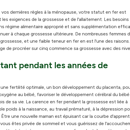
à vos dernières règles à la ménopause, votre statut en fer est
 les exigences de la grossesse et de l'allaitement. Les besoins
s régime alimentaire approprié et sans supplémentation effica
minuer à chaque grossesse ultérieure. De nombreuses femmes d
grossesse, et une faible teneur en fer en est l'une des raisons.
e de procréer sur cinq commence sa grossesse avec des niv
ortant pendant les années de
une fertilité optimale, un bon développement du placenta, po
l'oxygène au bébé, favoriser le développement cérébral du bébé
ois de sa vie. La carence en fer pendant la grossesse est liée à
ble poids à la naissance, au travail prématuré, à la dépression p
s. Être une nouvelle maman est épuisant car la courbe d'appren
 vous êtes privée de sommeil et vous guérissez de l'accouche