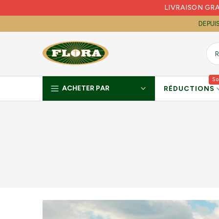
LIVRAISON GR
Skip
to
DEPUI
content
So
ACHETER PAR
RÉDUCTIONS