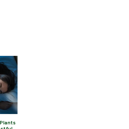
Plants
How to Improve Your Omega-
stful
3 Levels and Overall Omega